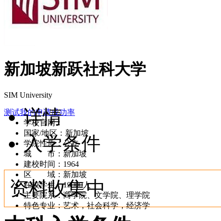
新加坡新跃社科大学
SIM University
详情
测试我的申请成功率
学校官网：
sg.51liucheng.com/SIM-University-1095/
国家/地区：新加坡
入学条件
学院性质：公立
城 市：新加坡
建校时间：1964
区 域：新加坡
资料收集中
在校学生：19000人
主要院系：商学院、文学院、理学院
特色专业：艺术，社会科学，经济学