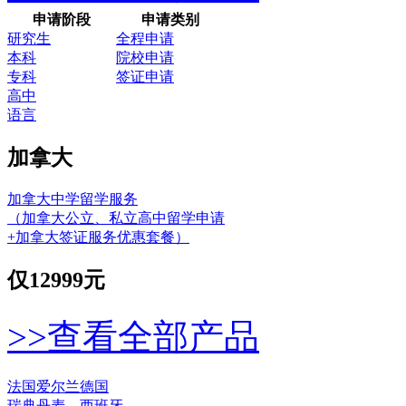
申请阶段
申请类别
研究生
全程申请
本科
院校申请
专科
签证申请
高中
语言
加拿大
加拿大中学留学服务
（加拿大公立、私立高中留学申请
+加拿大签证服务优惠套餐）
仅
12999元
>>查看全部产品
法国
爱尔兰
德国
瑞典
丹麦
西班牙